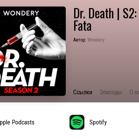
Dr. Death | S2:
Fata
Автор:
Wondery
Ссылки
Эпизоды
О п
pple Podcasts
Spotify