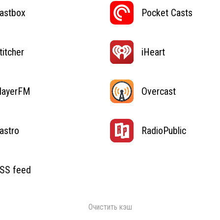
astbox
Pocket Casts
titcher
iHeart
layerFM
Overcast
astro
RadioPublic
SS feed
Очистить кэш