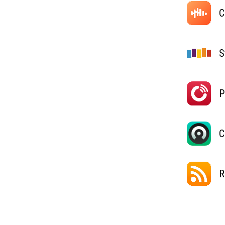
C
S
P
C
R