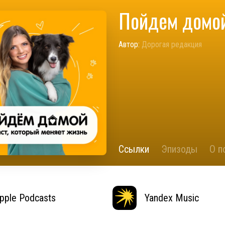
Пойдем домо
Автор:
Дорогая редакция
Ссылки
Эпизоды
О п
pple Podcasts
Yandex Music