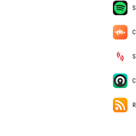
S
C
S
C
R