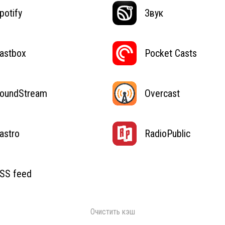
potify
Звук
astbox
Pocket Casts
oundStream
Overcast
astro
RadioPublic
SS feed
Очистить кэш