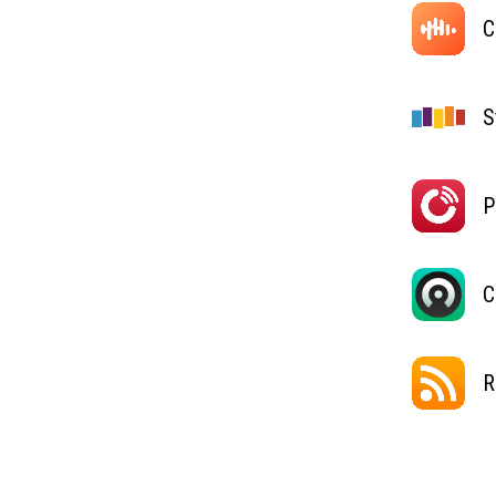
C
S
P
C
R