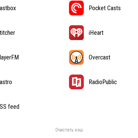
astbox
Pocket Casts
titcher
iHeart
layerFM
Overcast
astro
RadioPublic
SS feed
Очистить кэш