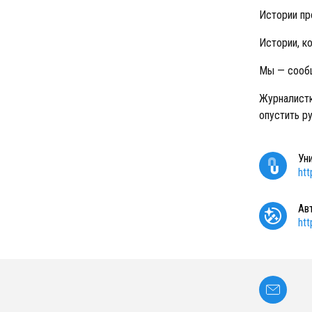
Истории про
Истории, к
Мы — сообщ
Журналистк
опустить ру
Ун
ht
Ав
ht