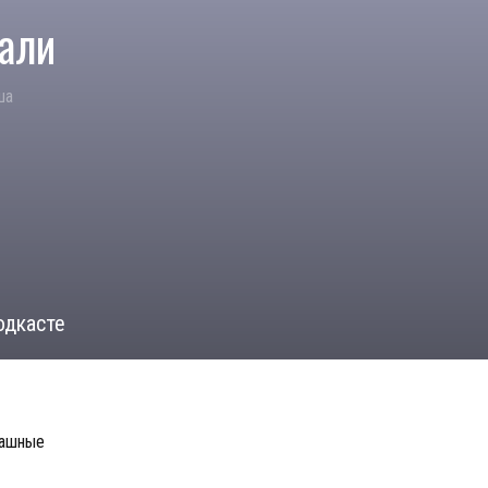
чали
ша
одкасте
рашные