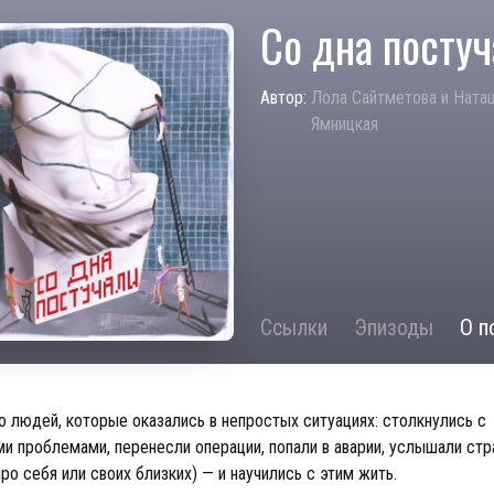
Со дна посту
Автор:
Лола Сайтметова и Ната
Ямницкая
Ссылки
Эпизоды
О п
о людей, которые оказались в непростых ситуациях: столкнулись с
и проблемами, перенесли операции, попали в аварии, услышали ст
ро себя или своих близких) — и научились с этим жить.