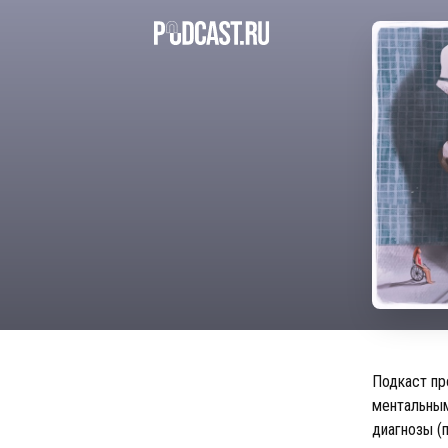
Подкаст пр
ментальным
диагнозы (п