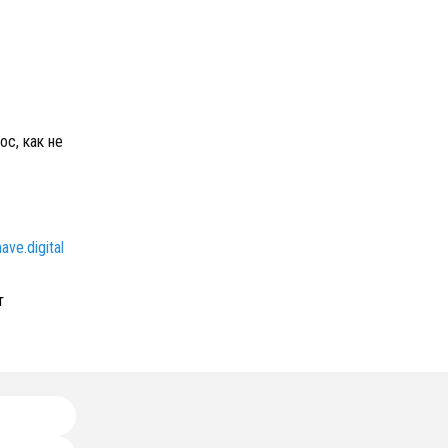
с, как не
ave.digital
т