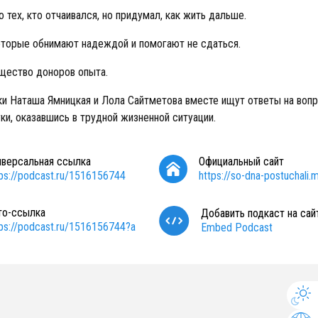
 тех, кто отчаивался, но придумал, как жить дальше.
оторые обнимают надеждой и помогают не сдаться.
ество доноров опыта.
и Наташа Ямницкая и Лола Сайтметова вместе ищут ответы на вопро
ки, оказавшись в трудной жизненной ситуации.
иверсальная ссылка
Официальный сайт
tps://podcast.ru/1516156744
https://so-dna-postuchali.m
то-ссылка
Добавить подкаст на сай
tps://podcast.ru/1516156744?a
Embed Podcast