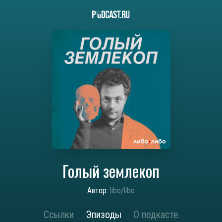
Голый землекоп
Автор:
libo/libo
Ссылки
Эпизоды
О подкасте