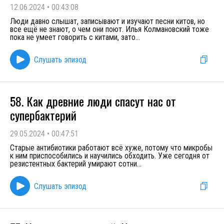
12.06.2024
•
00:43:08
Люди давно слышат, записывают и изучают песни китов, но
все ещё не знают, о чем они поют. Илья Колмановский тоже
пока не умеет говорить с китами, зато
...
Слушать эпизод
58. Как древние люди спасут нас от
супербактерий
29.05.2024
•
00:47:51
Старые антибиотики работают всё хуже, потому что микробы
к ним приспособились и научились обходить. Уже сегодня от
резистентных бактерий умирают сотни
...
Слушать эпизод