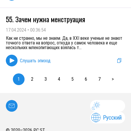
55. Зачем нужна менструация
17.04.2024
•
00:36:54
Как ни странно, мы не знаем. Да, в XXI веке ученые не знают
точного ответа на вопрос, откуда у самок человека и еще
нескольких млекопитающих взялась т
...
Слушать эпизод
1
2
3
4
5
6
7
>
Русский
© 2020–
2026
PC.ST