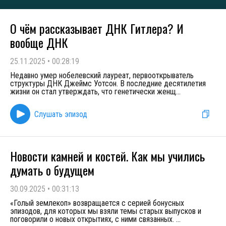
О чём рассказывает ДНК Гитлера? И
вообще ДНК
25.11.2025
•
00:28:19
Недавно умер нобелевский лауреат, первооткрыватель
структуры ДНК Джеймс Уотсон. В последние десятилетия
жизни он стал утверждать, что генетически женщ
...
Слушать эпизод
Новости камней и костей. Как мы учились
думать о будущем
30.09.2025
•
00:31:13
«Голый землекоп» возвращается с серией бонусных
эпизодов, для которых мы взяли темы старых выпусков и
поговорили о новых открытиях, с ними связанных.
...