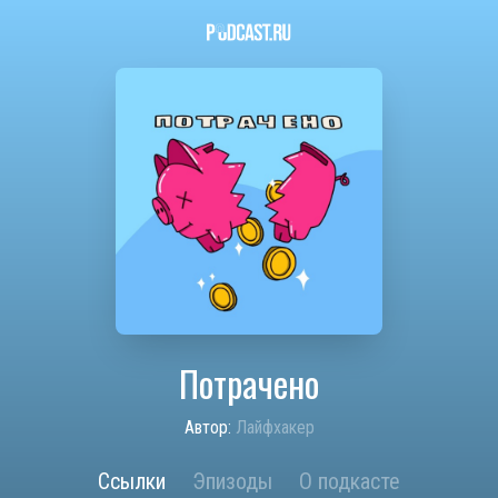
Потрачено
Автор:
Лайфхакер
Ссылки
Эпизоды
О подкасте