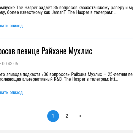
выпуске The Hasper задаёт 36 вопросов казахстанскому рэперу и м
еву, более известному как JamanT. The Hasper в телеграм:
...
шать эпизод
росов певице Райхане Мухлис
•
00:43:06
ого эпизода подкаста «36 вопросов» Райхана Мухлис — 25-летняя пе
полняющая альтернативный R&B. The Hasper в телеграм: htt
...
шать эпизод
1
2
>