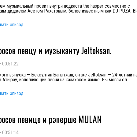
ем музыкальный проект внутри подкаста the hasper совместно с
ким диджеем Асетом Рахатовым, более известным как DJ PUZA. Bl
шать эпизод
росов певцу и музыканту Jeltoksan.
•
00:51:22
мого выпуска — Бексултан Багытжан, он же Jeltoksan — 24-летний п
з Атырау, исполняющий песни на казахском языке. Вы могли сл
...
шать эпизод
росов певице и рэперше MULAN
•
00:51:14