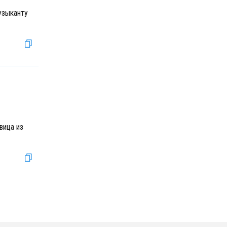
узыканту
вица из