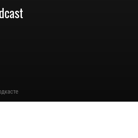
dcast
одкасте