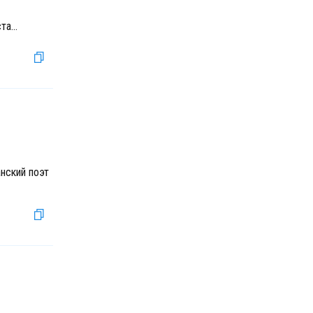
ста
...
нский поэт