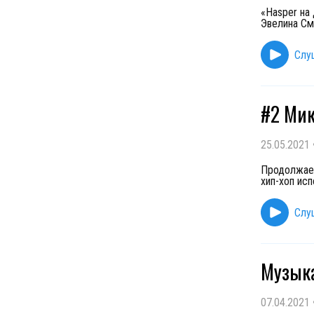
«Hasper на
Эвелина См
Слу
#2 Мик
25.05.2021
Продолжаем
хип-хоп ис
Слу
Музыка
07.04.2021