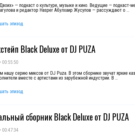
 Двоих» — подкаст о культуре, музыке и кино. Ведущие — подкаст-
агулова и редактор Hasper Абулхаир Жусупов — рассуждают о
...
шать эпизод
стейп Black Deluxe от DJ PUZA
•
00:55:50
 нашу серию миксов от DJ Puza. В этом сборнике звучат яркие ка
полнители вместе с артистами из зарубежной индустрии. В
...
шать эпизод
льный сборник Black Deluxe от DJ PUZA
•
00:47:34