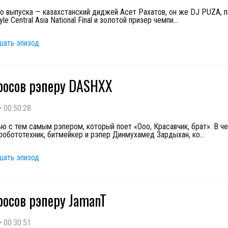
го выпуска — казахстанский диджей Асет Рахатов, он же DJ PUZA, 
yle Central Asia National Final и золотой призер чемпи
...
шать эпизод
росов рэперу DASHXX
•
00:50:28
ью с тем самым рэпером, который поет «Ооо, Красавчик, брат». В ч
робототехник, битмейкер и рэпер Динмухамед Зардыхан, ко
...
шать эпизод
росов рэперу JamanT
•
00:30:51