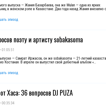
мого выпуска — Жания Базарбаева, она же Mulan — одна из ярких
ьниц в женском рэпе в Казахстане. Два года назад Жания внезапно 
шать эпизод
росов поэту и артисту sobakasoma
•
01:05:51
ыпуске — Самрат Иржасов, он же sobakasoma — 21-летний казахста
 из Костаная. В апреле он выпустил свой дебютный альбом «
...
шать эпизод
от Хаса: 36 вопросов DJ PUZA
•
00:35:34