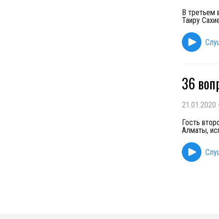
В третьем 
Таиру Сахи
Слу
36 воп
21.01.2020
Гость втор
Алматы, ис
Слу