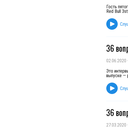
Гость пято
Red Bull 3st
Слу
36 воп
02.06.2020
Это интерв
выпуске — 
Слу
36 воп
27.03.2020