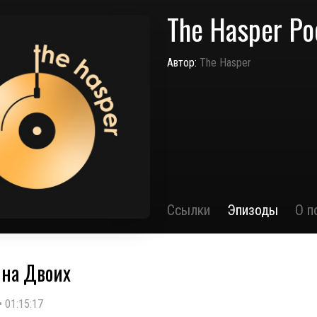
The Hasper Po
Автор:
The Hasper
Ссылки
Эпизоды
О п
 на Двоих
•
01:15:17