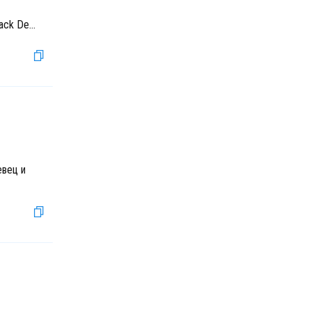
ack De
...
евец и