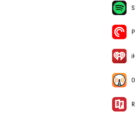
S
P
i
O
R