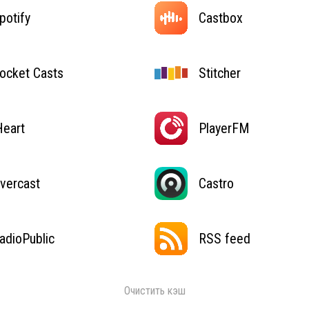
potify
Castbox
ocket Casts
Stitcher
Heart
PlayerFM
vercast
Castro
adioPublic
RSS feed
Очистить кэш