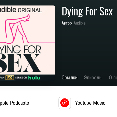
Dying For Sex
Автор:
Audible
Ссылки
Эпизоды
О п
pple Podcasts
Youtube Music