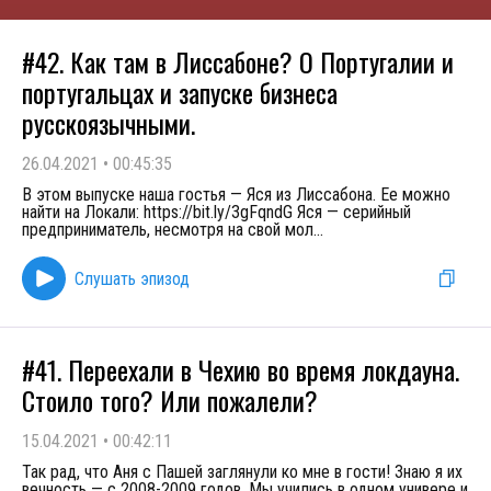
#42. Как там в Лиссабоне? О Португалии и
португальцах и запуске бизнеса
русскоязычными.
26.04.2021
•
00:45:35
В этом выпуске наша гостья — Яся из Лиссабона. Ее можно
найти на Локали: https://bit.ly/3gFqndG Яся — серийный
предприниматель, несмотря на свой мол
...
Слушать эпизод
#41. Переехали в Чехию во время локдауна.
Стоило того? Или пожалели?
15.04.2021
•
00:42:11
Так рад, что Аня с Пашей заглянули ко мне в гости! Знаю я их
вечность — с 2008-2009 годов. Мы учились в одном универе и