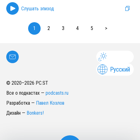
Слушать эпизод
1
2
3
4
5
>
Русский
© 2020–
2026
PC.ST
Все о подкастах
—
podcasts.ru
Разработка
—
Павел Козлов
Дизайн
—
Bonkers!