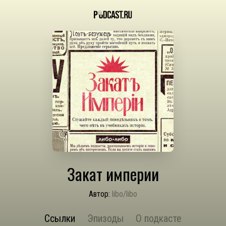
Закат империи
Автор:
libo/libo
Ссылки
Эпизоды
О подкасте