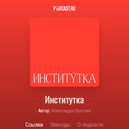
Институтка
Автор:
Александра Кретова
Ссылки
Эпизоды
О подкасте