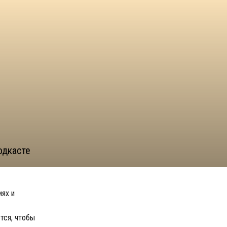
одкасте
иях и
тся, чтобы