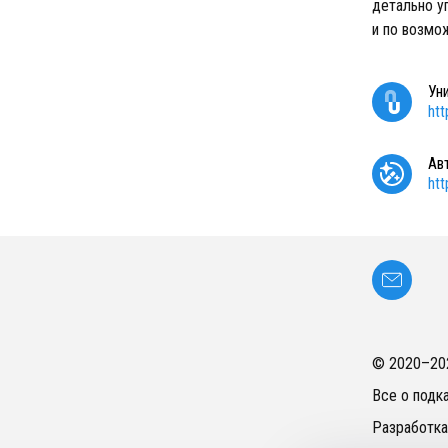
детально у
и по возмо
Ун
ht
Ав
ht
© 2020–
20
Все о подк
Разработка