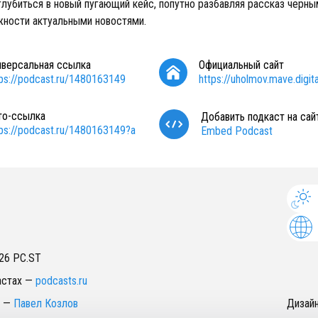
глубиться в новый пугающий кейс, попутно разбавляя рассказ чер
жности актуальными новостями.
иверсальная ссылка
Официальный сайт
tps://podcast.ru/1480163149
https://uholmov.mave.digita
то-ссылка
Добавить подкаст на сай
tps://podcast.ru/1480163149?a
Embed Podcast
26
PC.ST
астах
—
podcasts.ru
—
Павел Козлов
Дизай