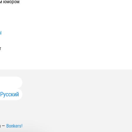
ным юмором
l
т
Русский
н
—
Bonkers!