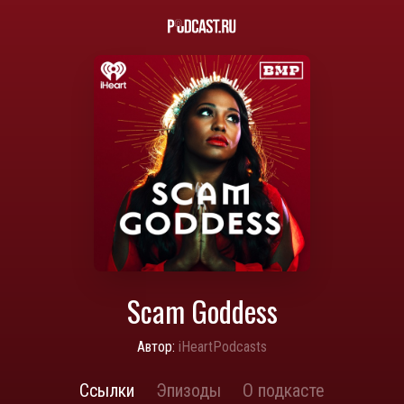
Scam Goddess
Автор:
iHeartPodcasts
Ссылки
Эпизоды
О подкасте