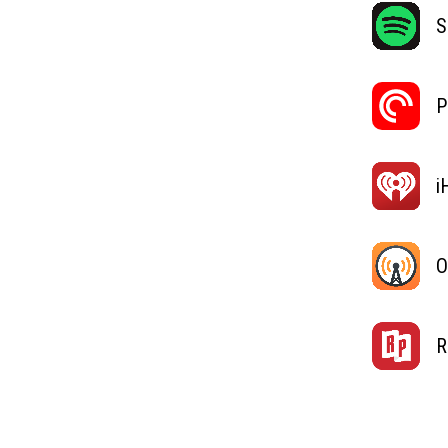
S
P
i
O
R