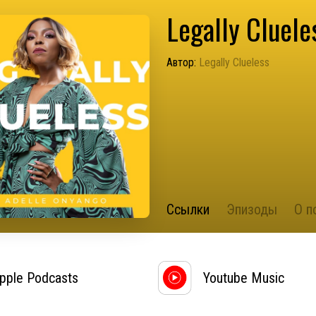
Legally Cluele
Автор:
Legally Clueless
Ссылки
Эпизоды
О п
pple Podcasts
Youtube Music