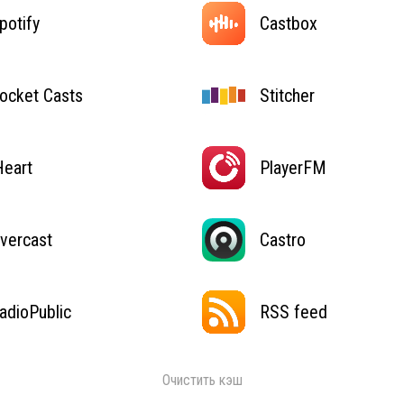
potify
Castbox
ocket Casts
Stitcher
Heart
PlayerFM
vercast
Castro
adioPublic
RSS feed
Очистить кэш