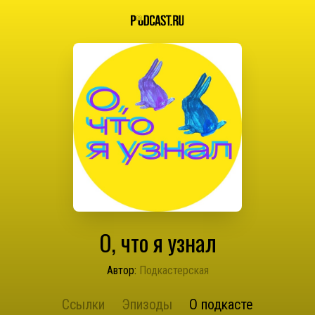
О, что я узнал
Автор:
Подкастерская
Ссылки
Эпизоды
О подкасте