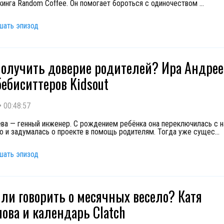
кинга Random Coffee. Он помогает бороться с одиночеством
...
шать эпизод
получить доверие родителей? Ира Андрее
бебиситтеров Kidsout
•
00:48:57
ва — генный инженер. С рождением ребёнка она переключилась с н
о и задумалась о проекте в помощь родителям. Тогда уже сущес
...
шать эпизод
ли говорить о месячных весело? Катя
ова и календарь Clatch