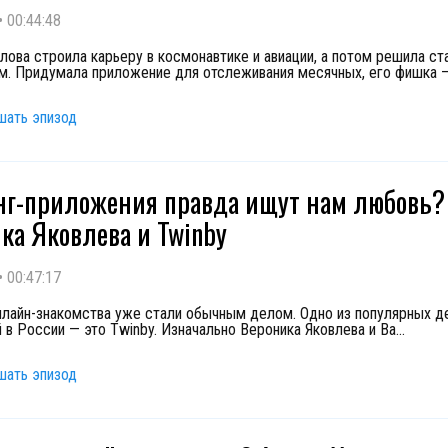
•
00:44:48
лова строила карьеру в космонавтике и авиации, а потом решила ст
м. Придумала приложение для отслеживания месячных, его фишка 
шать эпизод
г-приложения правда ищут нам любовь?
ка Яковлева и Twinby
•
00:47:17
нлайн-знакомства уже стали обычным делом. Одно из популярных д
 в России — это Twinby. Изначально Вероника Яковлева и Ва
...
шать эпизод