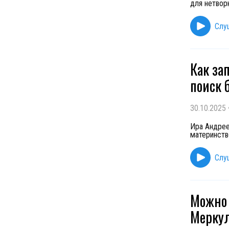
для нетвор
Слу
Как за
поиск 
30.10.2025
Ира Андрее
материнств
Слу
Можно 
Меркул