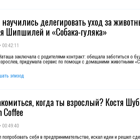
 научились делегировать уход за живот
я Шипшилей и «Собака-гуляка»
•
00:42:11
Наташа заключала с родителями контракт: обещала заботиться о б
взрослев, придумала сервис по помощи с домашними животными «С
шать эпизод
акомиться, когда ты взрослый? Костя Шуб
 Coffee
•
00:49:40
л попробовать себя в предпринимательстве, искал идеи и решил сд