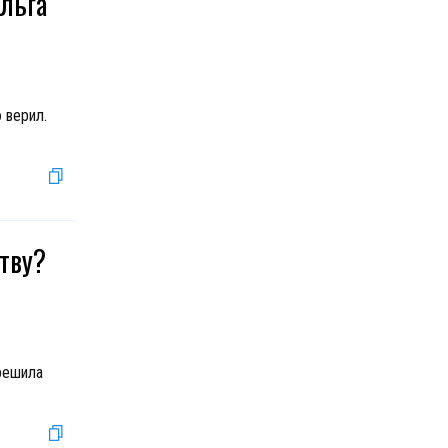
льга
 верил.
тву?
решила