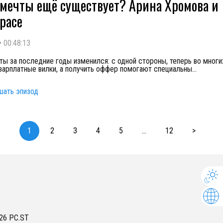
 мечты ещё существует? Арина Хромова и
space
•
00:48:13
ты за последние годы изменился: с одной стороны, теперь во многи
зарплатные вилки, а получить оффер помогают специальны
...
шать эпизод
1
2
3
4
5
...
12
>
26
PC.ST