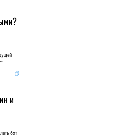
ными?
удущей
...
ин и
елать бот