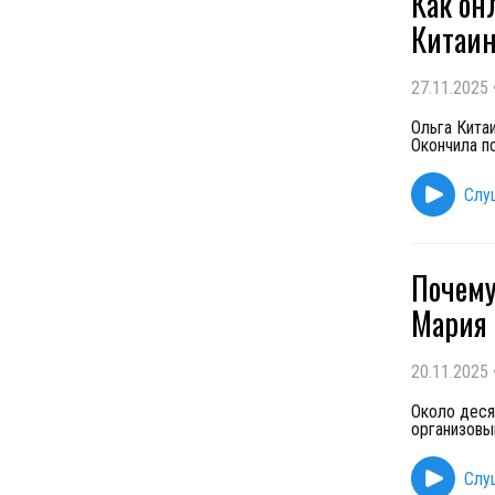
Как он
Китаин
27.11.2025
Ольга Кита
Окончила п
Слу
Почему
Мария 
20.11.2025
Около деся
организовы
Слу