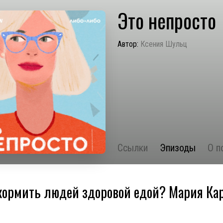
Это непросто
Автор:
Ксения Шульц
Ссылки
Эпизоды
О п
кормить людей здоровой едой? Мария Ка