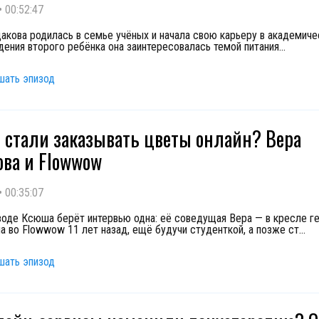
•
00:52:47
акова родилась в семье учёных и начала свою карьеру в академиче
ения второго ребёнка она заинтересовалась темой питания
...
шать эпизод
 стали заказывать цветы онлайн? Вера
ва и Flowwow
•
00:35:07
зоде Ксюша берёт интервью одна: её соведущая Вера — в кресле ге
а во Flowwow 11 лет назад, ещё будучи студенткой, а позже ст
...
шать эпизод