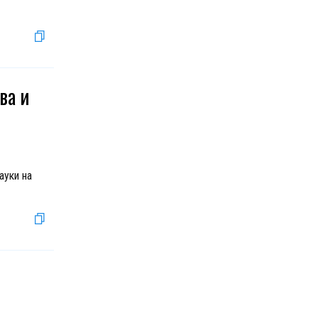
ва и
ауки на