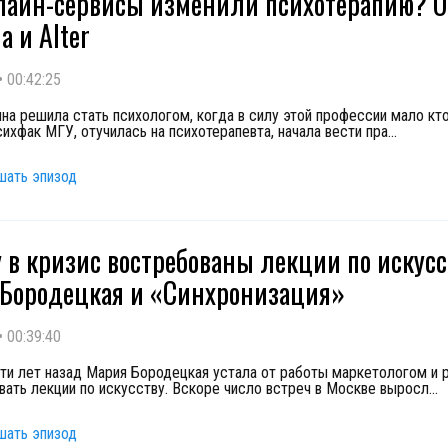
лайн-сервисы изменили психотерапию? О
а и Alter
•
00:42:25
ина решила стать психологом, когда в силу этой профессии мало кто
сихфак МГУ, отучилась на психотерапевта, начала вести пра
...
шать эпизод
 в кризис востребованы лекции по искусс
Бородецкая и «Синхронизация»
•
00:39:40
ти лет назад Мария Бородецкая устала от работы маркетологом и 
вать лекции по искусству. Вскоре число встреч в Москве выросл
...
шать эпизод