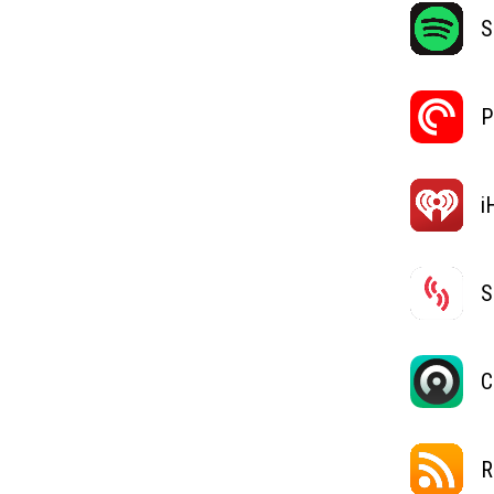
S
P
i
S
C
R