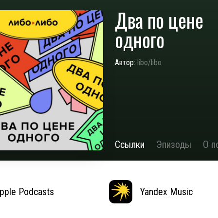
Два по цене
одного
Автор:
libo/libo
Ссылки
Эпизоды
О п
pple Podcasts
Yandex Music