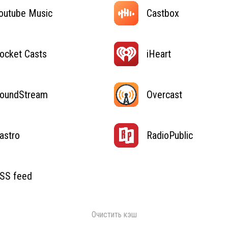
outube Music
Castbox
ocket Casts
iHeart
oundStream
Overcast
astro
RadioPublic
SS feed
Очистить кэш