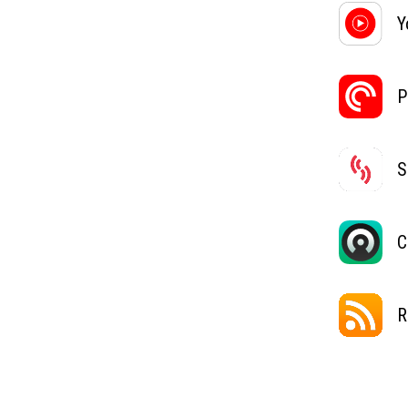
Y
P
S
C
R