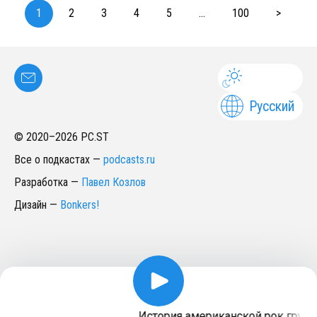
1
2
3
4
5
...
100
>
Русский
© 2020–
2026
PC.ST
Все о подкастах
—
podcasts.ru
Разработка
—
Павел Козлов
Дизайн
—
Bonkers!
История американской рок группы T