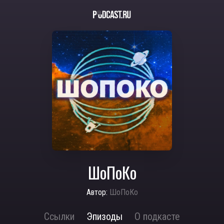
ШоПоКо
Автор:
ШоПоКо
Ссылки
Эпизоды
О подкасте