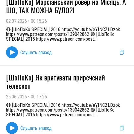
[ШоПоКо] Марсіанський ровер на Місяць. А
ШО, ТАК МОЖНА БУЛО?!
02.07.2026
•
00:15:26
🔴 [ШоПоКо SPECIAL] 2016 https://youtu.be/eYfNCZLDzok
https://www.patreon.com/posts/139042862 🟣 [ШоПоКо
SPECIAL] 2015 https://www.patreon.com/post
...
Слушать эпизод
[ШоПоКо] Як врятувати приречений
телескоп
25.06.2026
•
00:17:25
🔴 [ШоПоКо SPECIAL] 2016 https://youtu.be/eYfNCZLDzok
https://www.patreon.com/posts/139042862 🟣 [ШоПоКо
SPECIAL] 2015 https://www.patreon.com/post
...
Слушать эпизод