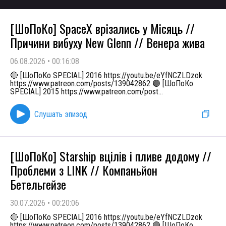
[ШоПоКо] SpaceX врізались у Місяць //
Причини вибуху New Glenn // Венера жива
06.08.2026
•
00:16:08
🔴 [ШоПоКо SPECIAL] 2016 https://youtu.be/eYfNCZLDzok
https://www.patreon.com/posts/139042862 🟣 [ШоПоКо
SPECIAL] 2015 https://www.patreon.com/post
...
Слушать эпизод
[ШоПоКо] Starship вцілів і пливе додому //
Проблеми з LINK // Компаньйон
Бетельгейзе
30.07.2026
•
00:20:06
🔴 [ШоПоКо SPECIAL] 2016 https://youtu.be/eYfNCZLDzok
https://www.patreon.com/posts/139042862 🟣 [ШоПоКо