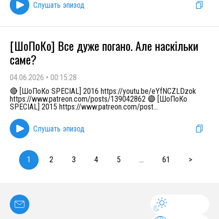
Слушать эпизод
[ШоПоКо] Все дуже погано. Але наскільки
саме?
04.06.2026
•
00:15:28
🔴 [ШоПоКо SPECIAL] 2016 https://youtu.be/eYfNCZLDzok
https://www.patreon.com/posts/139042862 🟣 [ШоПоКо
SPECIAL] 2015 https://www.patreon.com/post
...
Слушать эпизод
1
2
3
4
5
...
61
>