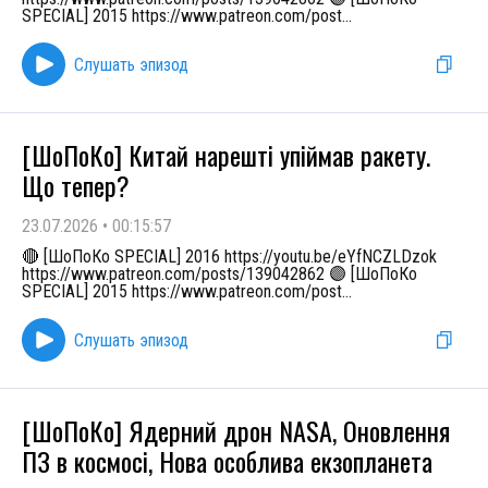
SPECIAL] 2015 https://www.patreon.com/post
...
Слушать эпизод
[ШоПоКо] Китай нарешті упіймав ракету.
Що тепер?
23.07.2026
•
00:15:57
🔴 [ШоПоКо SPECIAL] 2016 https://youtu.be/eYfNCZLDzok
https://www.patreon.com/posts/139042862 🟣 [ШоПоКо
SPECIAL] 2015 https://www.patreon.com/post
...
Слушать эпизод
[ШоПоКо] Ядерний дрон NASA, Оновлення
ПЗ в космосі, Нова особлива екзопланета