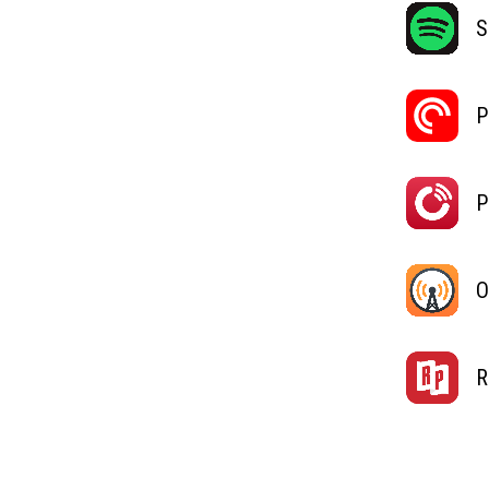
S
P
P
O
R