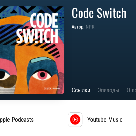
Code Switch
Автор:
NPR
Ссылки
Эпизоды
О п
pple Podcasts
Youtube Music